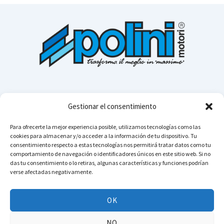
Gestionar el consentimiento
Para ofrecerte la mejor experiencia posible, utilizamos tecnologías como las
cookies para almacenar y/o acceder a la información de tu dispositivo. Tu
consentimiento respecto a estas tecnologías nos permitirá tratar datos como tu
Cerca n
comportamiento de navegación o identificadores únicos en este sitio web. Si no
das tu consentimiento o lo retiras, algunas características y funciones podrían
verse afectadas negativamente.
Instagram
YouTube
TikTok
Facebook
LinkedIn
WhatsApp
Telegram
OK
Copyright © 2026 POLINI MOTORI - Reservados todos los
NO