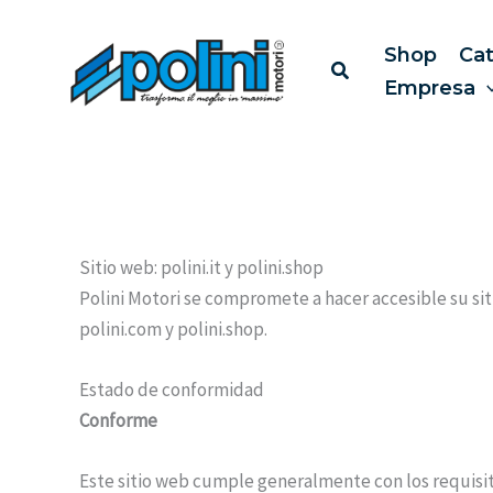
Ir
al
Shop
Ca
contenido
Empresa
Sitio web: polini.it y polini.shop
Polini Motori se compromete a hacer accesible su sitio
polini.com y polini.shop.
Estado de conformidad
Conforme
Este sitio web cumple generalmente con los requisit