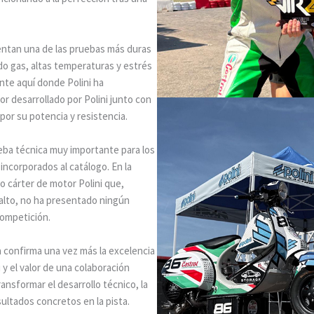
entan una de las pruebas más duras
do gas, altas temperaturas y estrés
nte aquí donde Polini ha
r desarrollado por Polini junto con
por su potencia y resistencia.
eba técnica muy importante para los
ncorporados al catálogo. En la
o cárter de motor Polini que,
alto, no ha presentado ningún
competición.
a confirma una vez más la excelencia
 y el valor de una colaboración
ansformar el desarrollo técnico, la
sultados concretos en la pista.