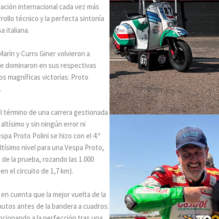
ación internacional cada vez más
rrollo técnico y la perfecta sintonía
 italiana.
n Marín y Curro Giner volvieron a
ue dominaron en sus respectivas
s magníficas victorias: Proto
.
l término de una carrera gestionada
ltísimo y sin ningún error ni
pa Proto Polini se hizo con el 4.º
ltísimo nivel para una Vespa Proto,
 de la prueba, rozando las 1.000
n el circuito de 1,7 km).
 en cuenta que la mejor vuelta de la
nutos antes de la bandera a cuadros:
ncionando a la perfección tras una