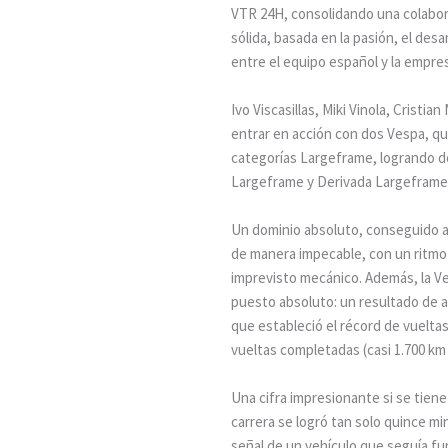
VTR 24H, consolidando una colabor
sólida, basada en la pasión, el desa
entre el equipo español y la empresa
Ivo Viscasillas, Miki Vinola, Cristia
entrar en acción con dos Vespa, q
categorías Largeframe, logrando do
Largeframe y Derivada Largeframe
Un dominio absoluto, conseguido a
de manera impecable, con un ritmo a
imprevisto mecánico. Además, la Ves
puesto absoluto: un resultado de a
que estableció el récord de vueltas
vueltas completadas (casi 1.700 km e
Una cifra impresionante si se tiene
carrera se logró tan solo quince mi
señal de un vehículo que seguía fu