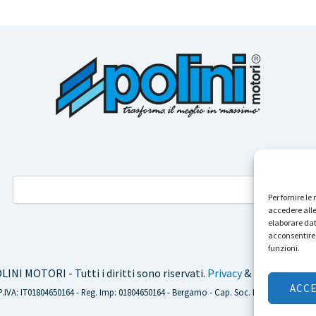
Per fornire l
accedere alle
elaborare dat
acconsentire 
funzioni.
INI MOTORI - Tutti i diritti sono riservati.
Privacy
&
TOS
.
Dichiara
ACC
P.IVA: IT01804650164 - Reg. Imp: 01804650164 - Bergamo - Cap. Soc. Euro 3.500.000 i.v