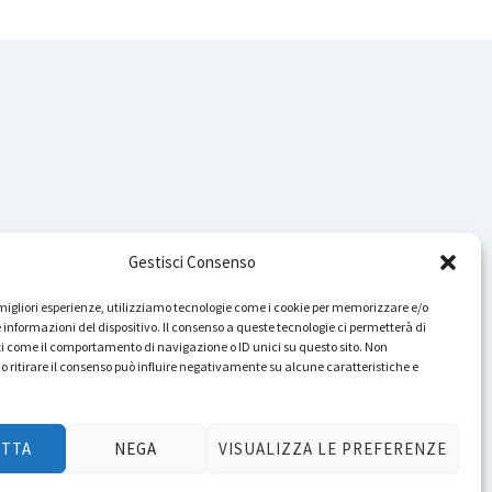
Gestisci Consenso
Instagram
YouTube
TikTok
Facebook
LinkedIn
WhatsApp
Telegram
Cerca nel sito
e migliori esperienze, utilizziamo tecnologie come i cookie per memorizzare e/o
 informazioni del dispositivo. Il consenso a queste tecnologie ci permetterà di
i come il comportamento di navigazione o ID unici su questo sito. Non
o ritirare il consenso può influire negativamente su alcune caratteristiche e
zione di accessibilità
ETTA
NEGA
VISUALIZZA LE PREFERENZE
.