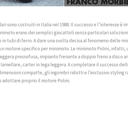
i sono costruiti in Italia nel 1988. Il successo e l’interesse è 
minimoto erano dei semplici giocattoli senza particolari soluzi
 tubi di ferro. A dare una svolta decisa al fenomeno delle minib
 motore specifico per minimoto. Le minimoto Polini, infatti, u
 leggera pressofusa, impianto frenante a doppio freno a disco a
 lamellare, carter in lega leggera. A completare il successo de
e dimensioni compatte, gli ingombri ridotti e l’esclusivo styling 
o adottare proprio il motore Polini.