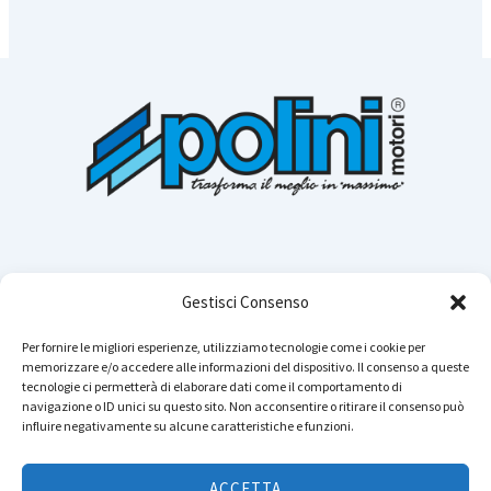
Gestisci Consenso
Per fornire le migliori esperienze, utilizziamo tecnologie come i cookie per
memorizzare e/o accedere alle informazioni del dispositivo. Il consenso a queste
Cerca n
tecnologie ci permetterà di elaborare dati come il comportamento di
navigazione o ID unici su questo sito. Non acconsentire o ritirare il consenso può
influire negativamente su alcune caratteristiche e funzioni.
Instagram
YouTube
TikTok
Facebook
LinkedIn
WhatsApp
Telegram
ACCETTA