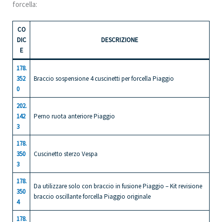
forcella:
CO
DIC
DESCRIZIONE
E
178.
352
Braccio sospensione 4 cuscinetti per forcella Piaggio
0
202.
142
Perno ruota anteriore Piaggio
3
178.
350
Cuscinetto sterzo Vespa
3
178.
Da utilizzare solo con braccio in fusione Piaggio – Kit revisione
350
braccio oscillante forcella Piaggio originale
4
178.