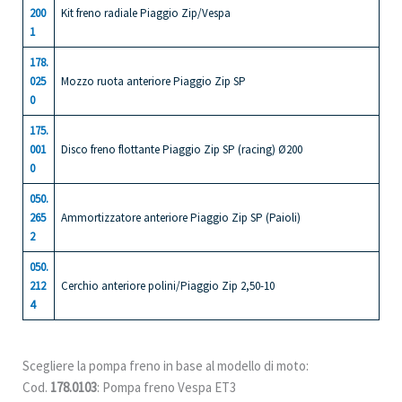
200
Kit freno radiale Piaggio Zip/Vespa
1
178.
025
Mozzo ruota anteriore Piaggio Zip SP
0
175.
001
Disco freno flottante Piaggio Zip SP (racing) Ø200
0
050.
265
Ammortizzatore anteriore Piaggio Zip SP (Paioli)
2
050.
212
Cerchio anteriore polini/Piaggio Zip 2,50-10
4
Scegliere la pompa freno in base al modello di moto:
Cod.
178.0103
: Pompa freno Vespa ET3