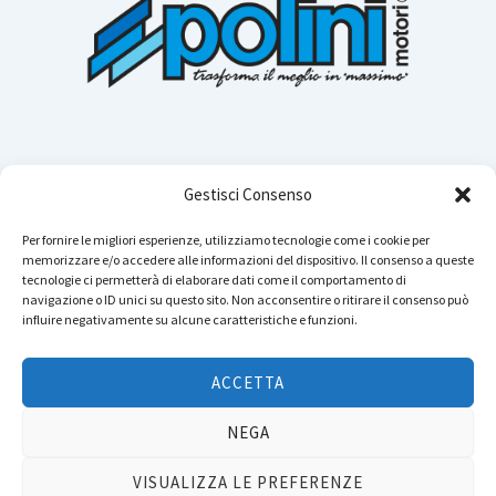
Gestisci Consenso
Per fornire le migliori esperienze, utilizziamo tecnologie come i cookie per
memorizzare e/o accedere alle informazioni del dispositivo. Il consenso a queste
Cerca n
tecnologie ci permetterà di elaborare dati come il comportamento di
navigazione o ID unici su questo sito. Non acconsentire o ritirare il consenso può
influire negativamente su alcune caratteristiche e funzioni.
Instagram
YouTube
TikTok
Facebook
LinkedIn
WhatsApp
Telegram
ACCETTA
Copyright © 2026 POLINI MOTORI - Tutti i diritti sono riservati.
NEGA
Privacy
&
TOS
.
Dichiarazione di accessibilità
VISUALIZZA LE PREFERENZE
P.IVA: IT01804650164 - Reg. Imp: 01804650164 - Bergamo - Cap. Soc. Euro 3.500.000