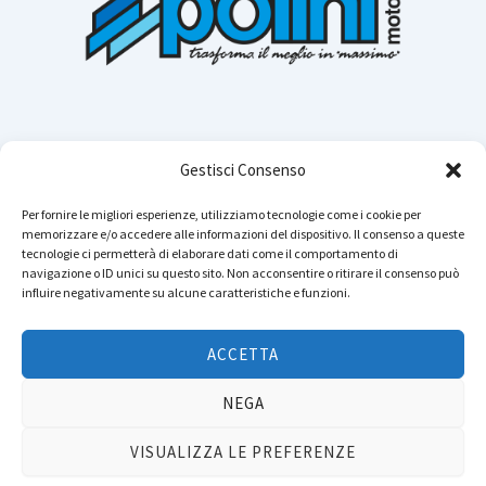
Gestisci Consenso
Per fornire le migliori esperienze, utilizziamo tecnologie come i cookie per
memorizzare e/o accedere alle informazioni del dispositivo. Il consenso a queste
Cerca n
tecnologie ci permetterà di elaborare dati come il comportamento di
navigazione o ID unici su questo sito. Non acconsentire o ritirare il consenso può
influire negativamente su alcune caratteristiche e funzioni.
Instagram
YouTube
TikTok
Facebook
LinkedIn
WhatsApp
Telegram
ACCETTA
Copyright © 2026 POLINI MOTORI - Tutti i diritti sono riservati.
NEGA
Privacy
&
TOS
.
Dichiarazione di accessibilità
VISUALIZZA LE PREFERENZE
P.IVA: IT01804650164 - Reg. Imp: 01804650164 - Bergamo - Cap. Soc. Euro 3.500.000