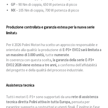
GP
– 90 Nm di coppia, 650 W potenza di picco
MX
– 105 Nm di coppia, 700 W potenza di picco
Produzione controllata e garanzia estesa per la nuova serie
limitat
a
Per il 2026 Polini Motori ha scelto un approccio responsabile e
orientato alla qualità: la produzione di
E-P3+ EVO2 sarà limitata a
un massimo di 3.000 unità,
tutte
numerate
.
In coerenza con questa scelta
, la garanzia della serie E-P3+
EVO2 2026 viene estesa a tre anni,
a conferma dell’affidabilità
del progetto e della qualità del processo industriale.
Assistenza tecnica
Tutti i motori E-P3+ sono supportati da una
rete di assistenza
tecnica diretta Polini attiva in tutta Europa,
pensata per
garantire supporto a costruttori e utenti finali. È inoltre in fase