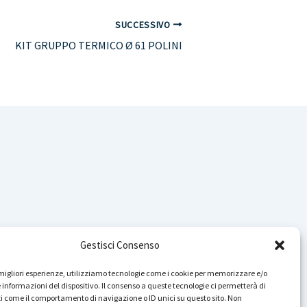
SUCCESSIVO
KIT GRUPPO TERMICO Ø 61 POLINI
Gestisci Consenso
Instagram
YouTube
TikTok
Facebook
LinkedIn
WhatsApp
Telegram
Cerca nel sito
e migliori esperienze, utilizziamo tecnologie come i cookie per memorizzare e/o
 informazioni del dispositivo. Il consenso a queste tecnologie ci permetterà di
i come il comportamento di navigazione o ID unici su questo sito. Non