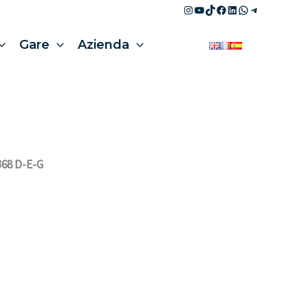
Instagram
YouTube
TikTok
Facebook
LinkedIn
WhatsApp
Telegram
Gare
Azienda
368 D-E-G