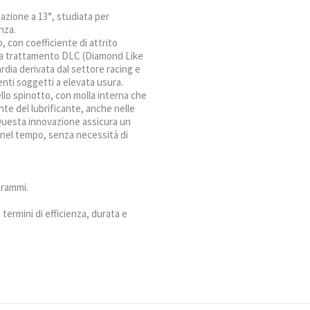
nazione a 13°, studiata per
nza.
, con coefficiente di attrito
a trattamento DLC (Diamond Like
rdia derivata dal settore racing e
ti soggetti a elevata usura.
llo spinotto, con molla interna che
te del lubrificante, anche nelle
 Questa innovazione assicura un
nel tempo, senza necessità di
grammi.
 termini di efficienza, durata e