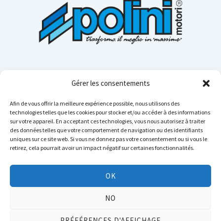
Gérer les consentements
Afin de vous offrir la meilleure expérience possible, nous utilisons des
technologies telles que les cookies pour stocker et/ou accéder à des informations
sur votre appareil. En acceptant ces technologies, vous nous autorisez à traiter
Cerca n
des données telles que votre comportement de navigation ou des identifiants
uniques sur ce site web. Si vous ne donnez pas votre consentement ou si vous le
retirez, cela pourrait avoir un impact négatif sur certaines fonctionnalités.
Instagram
YouTube
TikTok
Facebook
LinkedIn
WhatsApp
Telegram
OK
Copyright © 2026 POLINI MOTORI - Tous droits réservés.
NO
Privacy
&
TOS
.
Dichiarazione di accessibilità
PRÉFÉRENCES D'AFFICHAGE