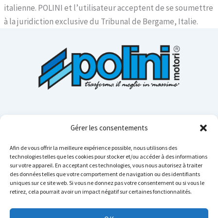
italienne. POLINI et l’utilisateur acceptent de se soumettre
à la juridiction exclusive du Tribunal de Bergame, Italie.
Gérer les consentements
Afin de vous offrir la meilleure expérience possible, nous utilisons des
technologies telles que les cookies pour stocker et/ou accéder à des informations
sur votre appareil. En acceptant ces technologies, vous nous autorisez à traiter
Cerca n
des données telles que votre comportement de navigation ou des identifiants
uniques sur ce site web. Si vous ne donnez pas votre consentement ou si vous le
retirez, cela pourrait avoir un impact négatif sur certaines fonctionnalités.
Instagram
YouTube
TikTok
Facebook
LinkedIn
WhatsApp
Telegram