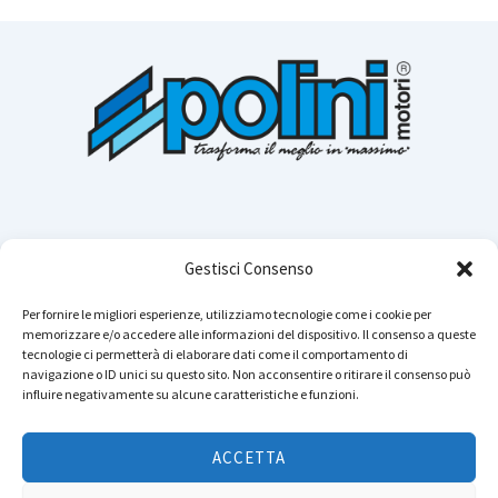
Gestisci Consenso
Per fornire le migliori esperienze, utilizziamo tecnologie come i cookie per
memorizzare e/o accedere alle informazioni del dispositivo. Il consenso a queste
Cerca n
tecnologie ci permetterà di elaborare dati come il comportamento di
navigazione o ID unici su questo sito. Non acconsentire o ritirare il consenso può
influire negativamente su alcune caratteristiche e funzioni.
Instagram
YouTube
TikTok
Facebook
LinkedIn
WhatsApp
Telegram
ACCETTA