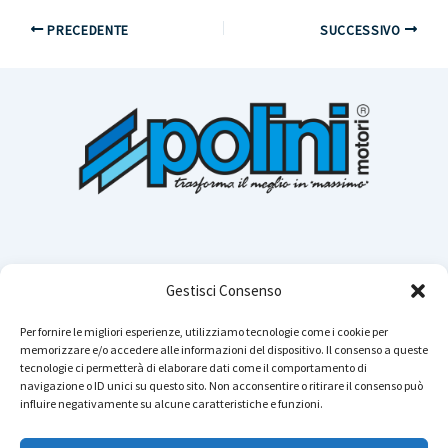
PRECEDENTE
SUCCESSIVO
Gestisci Consenso
Per fornire le migliori esperienze, utilizziamo tecnologie come i cookie per
memorizzare e/o accedere alle informazioni del dispositivo. Il consenso a queste
Cerca n
tecnologie ci permetterà di elaborare dati come il comportamento di
navigazione o ID unici su questo sito. Non acconsentire o ritirare il consenso può
influire negativamente su alcune caratteristiche e funzioni.
Instagram
YouTube
TikTok
Facebook
LinkedIn
WhatsApp
Telegram