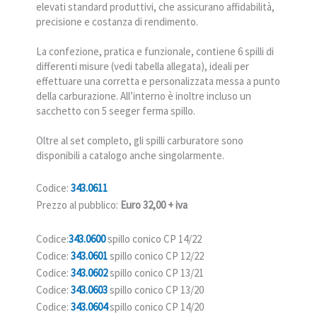
elevati standard produttivi, che assicurano affidabilità,
precisione e costanza di rendimento.
La confezione, pratica e funzionale, contiene 6 spilli di
differenti misure (vedi tabella allegata), ideali per
effettuare una corretta e personalizzata messa a punto
della carburazione. All’interno è inoltre incluso un
sacchetto con 5 seeger ferma spillo.
Oltre al set completo, gli spilli carburatore sono
disponibili a catalogo anche singolarmente.
Codice:
343.0611
Prezzo al pubblico:
Euro 32,00 + iva
Codice:
343.0600
spillo conico CP 14/22
Codice:
343.0601
spillo conico CP 12/22
Codice:
343.0602
spillo conico CP 13/21
Codice:
343.0603
spillo conico CP 13/20
Codice:
343.0604
spillo conico CP 14/20