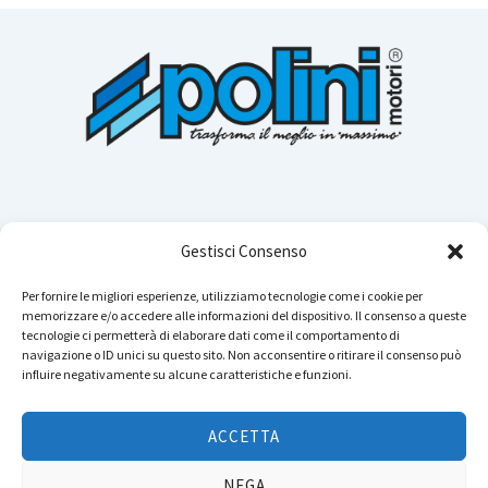
Gestisci Consenso
Per fornire le migliori esperienze, utilizziamo tecnologie come i cookie per
memorizzare e/o accedere alle informazioni del dispositivo. Il consenso a queste
Cerca n
tecnologie ci permetterà di elaborare dati come il comportamento di
navigazione o ID unici su questo sito. Non acconsentire o ritirare il consenso può
influire negativamente su alcune caratteristiche e funzioni.
Instagram
YouTube
TikTok
Facebook
LinkedIn
WhatsApp
Telegram
ACCETTA
Copyright © 2026 POLINI MOTORI - Tutti i diritti sono riservati.
NEGA