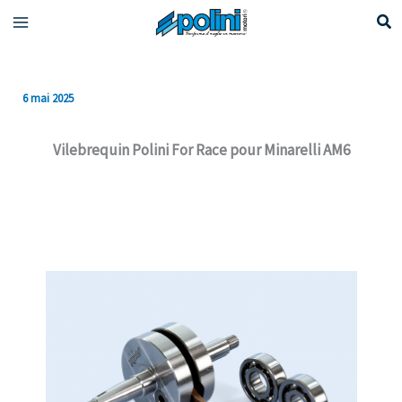
Aller
au
contenu
6 mai 2025
Vilebrequin Polini For Race pour Minarelli AM6