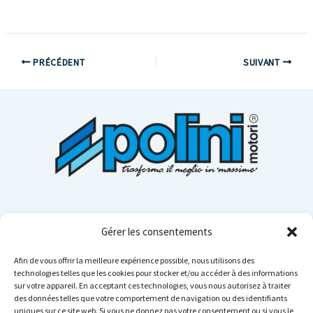
PRÉCÉDENT
SUIVANT
Gérer les consentements
Afin de vous offrir la meilleure expérience possible, nous utilisons des
technologies telles que les cookies pour stocker et/ou accéder à des informations
sur votre appareil. En acceptant ces technologies, vous nous autorisez à traiter
Cerca n
des données telles que votre comportement de navigation ou des identifiants
uniques sur ce site web. Si vous ne donnez pas votre consentement ou si vous le