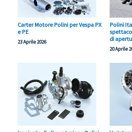
Carter Motore Polini per Vespa PX
Polini It
e PE
spettacol
di apert
23 Aprile 2026
20 Aprile 