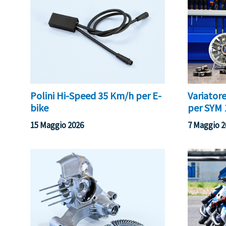
Polini Hi-Speed 35 Km/h per E-
Variator
bike
per SYM
15 Maggio 2026
7 Maggio 2