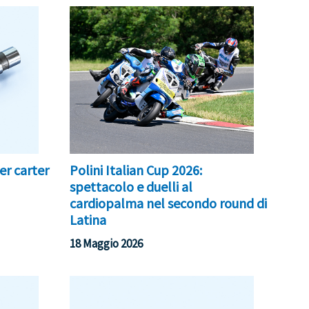
er carter
Polini Italian Cup 2026:
spettacolo e duelli al
cardiopalma nel secondo round di
Latina
18 Maggio 2026