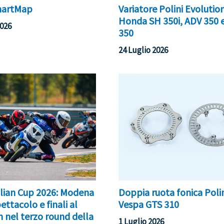
martMap
Variatore Polini Evolutio
Honda SH 350i, ADV 350 
2026
350
24 Luglio 2026
talian Cup 2026: Modena
Doppia ruota fonica Polin
ettacolo e finali al
Vespa GTS 310
h nel terzo round della
1 Luglio 2026