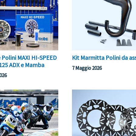
e Polini MAXI HI-SPEED
Kit Marmitta Polini da a
 125 ADX e Mamba
7 Maggio 2026
026